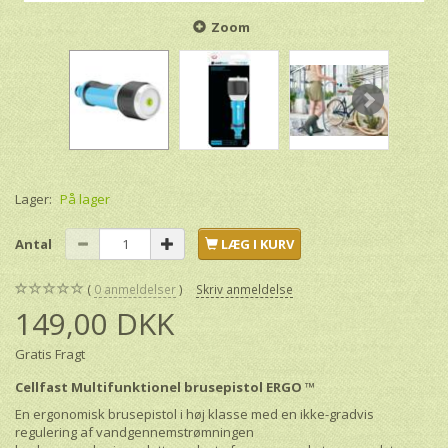
Zoom
Lager:
På lager
Antal
LÆG I KURV
0
anmeldelser
Skriv anmeldelse
149,00 DKK
Gratis Fragt
Cellfast Multifunktionel brusepistol ERGO ™
En ergonomisk brusepistol i høj klasse med en ikke-gradvis
regulering af vandgennemstrømningen