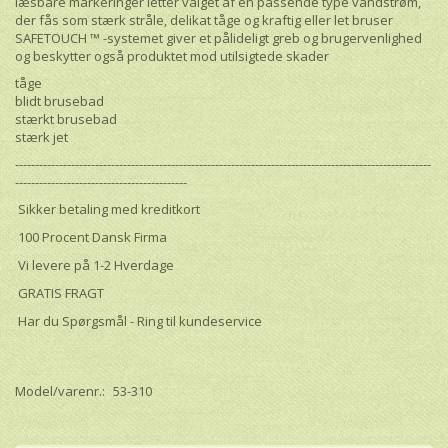
læsbare markeringer letter valget af en passende type vandstrøm,
der fås som stærk stråle, delikat tåge og kraftig eller let bruser
SAFETOUCH ™ -systemet giver et pålideligt greb og brugervenlighed
og beskytter også produktet mod utilsigtede skader
tåge
blidt brusebad
stærkt brusebad
stærk jet
--------------------------------------------------------------------------------------------------------
-------------------------------------------
Sikker betaling med kreditkort
100 Procent Dansk Firma
Vi levere på 1-2 Hverdage
GRATIS FRAGT
Har du Spørgsmål - Ring til kundeservice
Model/varenr.:
53-310