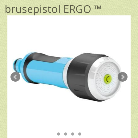
brusepistol ERGO ™