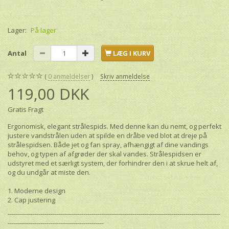
Lager:
På lager
Antal
LÆG I KURV
0
anmeldelser
Skriv anmeldelse
119,00 DKK
Gratis Fragt
Ergonomisk, elegant strålespids. Med denne kan du nemt, og perfekt
justere vandstrålen uden at spilde en dråbe ved blot at dreje på
strålespidsen. Både jet og fan spray, afhængigt af dine vandings
behov, og typen af afgrøder der skal vandes. Strålespidsen er
udstyret med et særligt system, der forhindrer den i at skrue helt af,
og du undgår at miste den.
1. Moderne design
2. Cap justering
--------------------------------------------------------------------------------------------------------
-----------------------------------------------