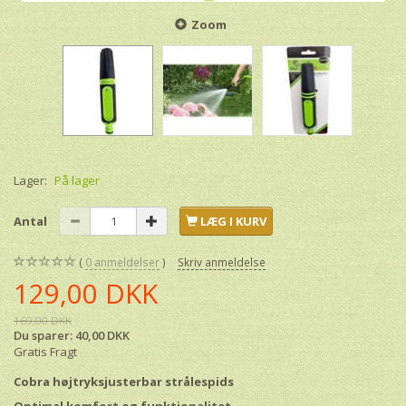
Zoom
Lager:
På lager
Antal
LÆG I KURV
0
anmeldelser
Skriv anmeldelse
129,00 DKK
169,00 DKK
Du sparer:
40,00 DKK
Gratis Fragt
Cobra højtryksjusterbar strålespids