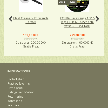
OP TIL -26%
O
blast Cleaner - Roterende
COBRA Haveslange 1/2" 5
Børster
lags EXTREME ATS™ anti-
twist.....BEDST KØB
199,00 DKK
279,00 DKK
399,00 DKK
379,00 DKK
Du sparer:
200,00 DKK
Du sparer:
100,00 DKK
Gratis Fragt
Gratis Fragt
INFORMATIONER
Fortrolighed
Fragt og levering
Firma profil
Betingelser & Vilkår
Returnering
Kontakt os
Sitemap