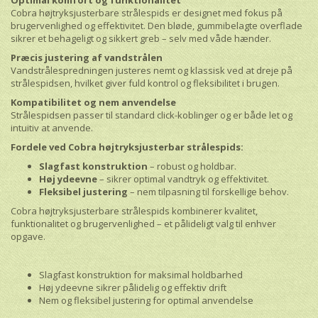
Optimal komfort og funktionalitet
Cobra højtryksjusterbare strålespids er designet med fokus på
brugervenlighed og effektivitet. Den bløde, gummibelagte overflade
sikrer et behageligt og sikkert greb – selv med våde hænder.
Præcis justering af vandstrålen
Vandstrålespredningen justeres nemt og klassisk ved at dreje på
strålespidsen, hvilket giver fuld kontrol og fleksibilitet i brugen.
Kompatibilitet og nem anvendelse
Strålespidsen passer til standard click-koblinger og er både let og
intuitiv at anvende.
Fordele ved Cobra højtryksjusterbar strålespids:
Slagfast konstruktion
– robust og holdbar.
Høj ydeevne
– sikrer optimal vandtryk og effektivitet.
Fleksibel justering
– nem tilpasning til forskellige behov.
Cobra højtryksjusterbare strålespids kombinerer kvalitet,
funktionalitet og brugervenlighed – et pålideligt valg til enhver
opgave.
Slagfast konstruktion for maksimal holdbarhed
Høj ydeevne sikrer pålidelig og effektiv drift
Nem og fleksibel justering for optimal anvendelse