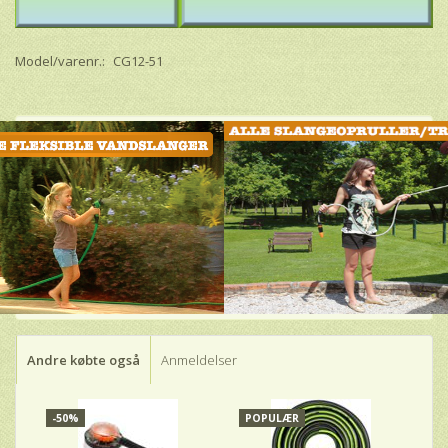
Model/varenr.:
CG12-51
Andre købte også
Anmeldelser
-50%
POPULÆR
P