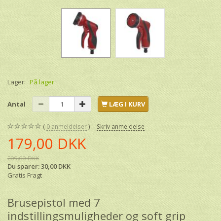
Lager:
På lager
Antal
LÆG I KURV
0
anmeldelser
Skriv anmeldelse
179,00 DKK
209,00 DKK
Du sparer:
30,00 DKK
Gratis Fragt
Brusepistol med 7
indstillingsmuligheder og soft grip