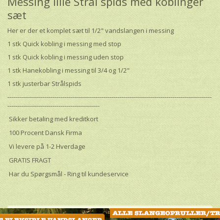
Messing lille Strål spids med koblinger
sæt
Her er der et komplet sæt til 1/2" vandslangen i messing
1 stk Quick kobling i messing med stop
1 stk Quick kobling i messing uden stop
1 stk Hanekobling i messing til 3/4 og 1/2"
1 stk justerbar Strålspids
--------------------------------------------------------------------------------------------------------
-----------------------------------------------
Sikker betaling med kreditkort
100 Procent Dansk Firma
Vi levere på 1-2 Hverdage
GRATIS FRAGT
Har du Spørgsmål - Ring til kundeservice