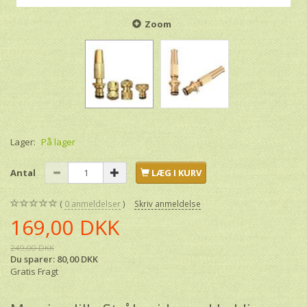
Zoom
Lager:
På lager
Antal
LÆG I KURV
0
anmeldelser
Skriv anmeldelse
169,00 DKK
249,00 DKK
Du sparer:
80,00 DKK
Gratis Fragt