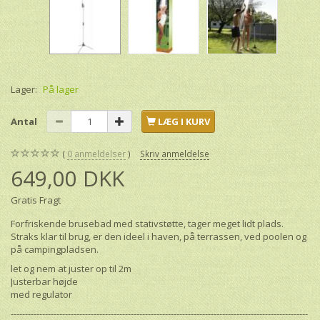
Lager:
På lager
Antal
LÆG I KURV
0
anmeldelser
Skriv anmeldelse
649,00 DKK
Gratis Fragt
Forfriskende brusebad med stativstøtte, tager meget lidt plads.
Straks klar til brug, er den ideel i haven, på terrassen, ved poolen og
på campingpladsen.
let og nem at juster op til 2m
Justerbar højde
med regulator
--------------------------------------------------------------------------------------------------------