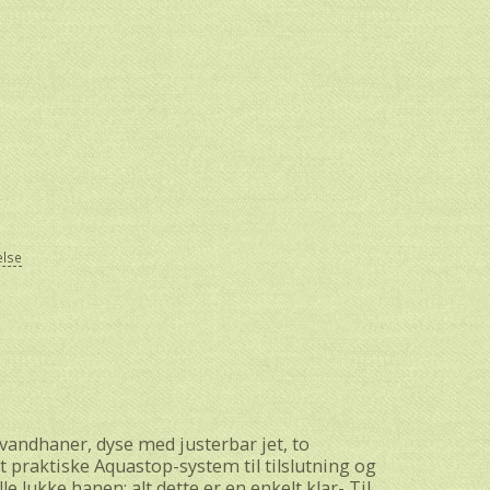
else
 "vandhaner, dyse med justerbar jet, to
 praktiske Aquastop-system til tilslutning og
le lukke hanen: alt dette er en enkelt klar- Til