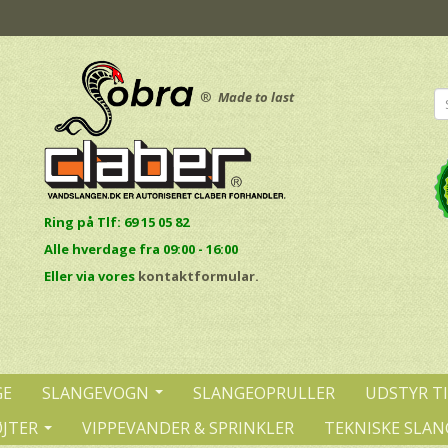
®
Made to last
Ring på Tlf: 69 15 05 82
Alle hverdage fra 09:00 - 16:00
E
ller via vores
kontaktformular.
GE
SLANGEVOGN
SLANGEOPRULLER
UDSTYR T
ØJTER
VIPPEVANDER & SPRINKLER
TEKNISKE SLAN