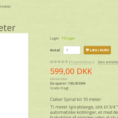
10 meter
eter
Lager:
På lager
Antal
LÆG I KURV
0
anmeldelser
Skriv anmeld
599,00 DKK
699,00 DKK
Du sparer:
100,00 DKK
Gratis Fragt
Claber Spiral kit 10 meter
Ti meter spiralslange, stik til 3/4
automatiske koblinger, et med det
frakobling af pistolen uden at skul