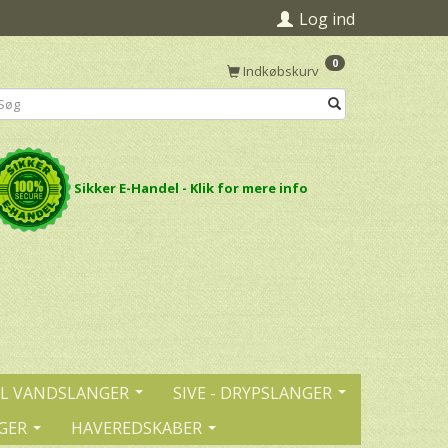
Log ind
0
Indkøbskurv
Sikker E-Handel - Klik for mere info
IL VANDSLANGER
SIVE - DRYPSLANGER
GER
HAVEREDSKABER