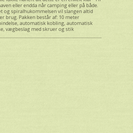
 haven eller endda når camping eller på både.
et og spiralhukommelsen vil slangen altid
er brug. Pakken består af: 10 meter
bindelse, automatisk kobling, automatisk
se, vægbeslag med skruer og stik
--------------------------------------------------------------------------------------