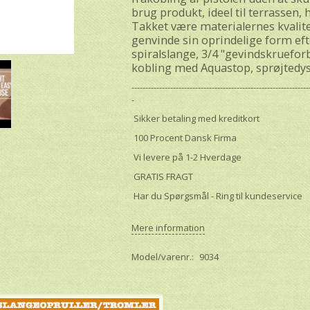
brug produkt, ideel til terrassen,
Takket være materialernes kvalit
genvinde sin oprindelige form eft
spiralslange, 3/4 "gevindskruefor
kobling med Aquastop, sprøjtedy
----------------------------------------------------------------
-
Sikker betaling med kreditkort
100 Procent Dansk Firma
Vi levere på 1-2 Hverdage
GRATIS FRAGT
Har du Spørgsmål - Ring til kundeservice
Mere information
Model/varenr.:
9034