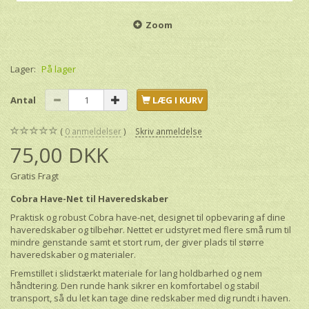
Zoom
Lager:
På lager
Antal
LÆG I KURV
0
anmeldelser
Skriv anmeldelse
75,00 DKK
Gratis Fragt
Cobra Have-Net til Haveredskaber
Praktisk og robust Cobra have-net, designet til opbevaring af dine
haveredskaber og tilbehør. Nettet er udstyret med flere små rum til
mindre genstande samt et stort rum, der giver plads til større
haveredskaber og materialer.
Fremstillet i slidstærkt materiale for lang holdbarhed og nem
håndtering. Den runde hank sikrer en komfortabel og stabil
transport, så du let kan tage dine redskaber med dig rundt i haven.