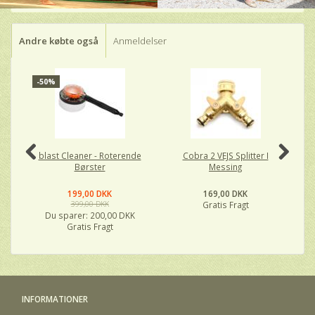
Andre købte også
Anmeldelser
-50%
P
O
blast Cleaner - Roterende
Cobra 2 VEJS Splitter I
Børster
Messing
199,00 DKK
169,00 DKK
399,00 DKK
Gratis Fragt
Du sparer:
200,00 DKK
Gratis Fragt
INFORMATIONER