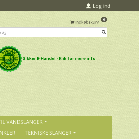
Log ind
0
Indkøbskurv
Sikker E-Handel - Klik for mere info
TIL VANDSLANGER
INKLER
TEKNISKE SLANGER