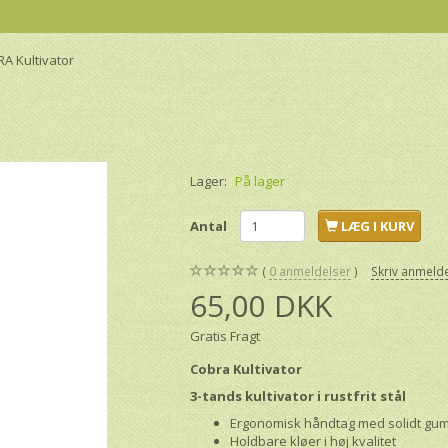
A Kultivator
Lager:
På lager
Antal
LÆG I KURV
0
anmeldelser
Skriv anmeld
65,00 DKK
Gratis Fragt
Cobra Kultivator
3-tands kultivator i rustfrit stål
Ergonomisk håndtag med solidt gu
Holdbare kløer i høj kvalitet