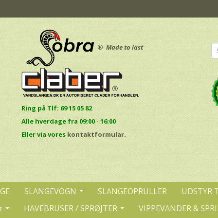
®
Made to last
Ring på Tlf: 69 15 05 82
Alle hverdage fra 09:00 - 16:00
E
ller via vores
kontaktformular.
NGE
SLANGEVOGN
SLANGEOPRULLER
UDSTYR 
r
HAVEBRUSER / SPRØJTER
VIPPEVANDER & SPR