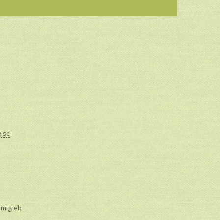
else
mmigreb