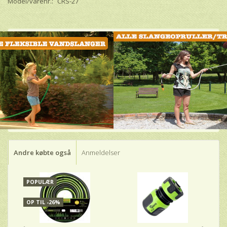
Model/varenr.:
CRS-27
Andre købte også
Anmeldelser
POPULÆR
OP TIL -26%