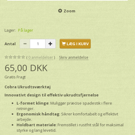
Zoom
Lager:
På lager
Antal
LÆG I KURV
0
anmeldelser
Skriv anmeldelse
65,00 DKK
Gratis Fragt
Cobra Ukrudtsværktøj
Innovativt design til effektiv ukrudtsfjernelse
L-formet klinge
: Muliggør præcise spadestik i flere
retninger.
Ergonomisk håndtag
: Sikrer komfortabelt og effektivt
arbejde.
Holdbart materiale
: Fremstillet i rustfrit stål for maksimal
styrke og lang levetid.