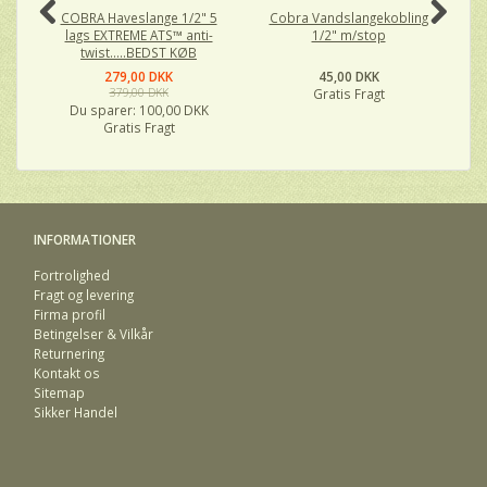
COBRA Haveslange 1/2" 5
Cobra Vandslangekobling
lags EXTREME ATS™ anti-
1/2" m/stop
twist.....BEDST KØB
279,00 DKK
45,00 DKK
379,00 DKK
Gratis Fragt
Du sparer:
100,00 DKK
Gratis Fragt
INFORMATIONER
Fortrolighed
Fragt og levering
Firma profil
Betingelser & Vilkår
Returnering
Kontakt os
Sitemap
Sikker Handel