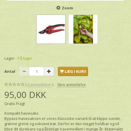
Zoom
Lager:
På lager
Antal
LÆG I KURV
0
anmeldelser
Skriv anmeldelse
95,00 DKK
Gratis Fragt
Kompakt havesaks
Bypass-havesaksen er vores klassiske variant til at klippe sunde,
grønne grene og voksent træ. Derfor er den meget holdbar og vil
blive dit dyrebare og pålidelige havemedlem i mange år. Materialet