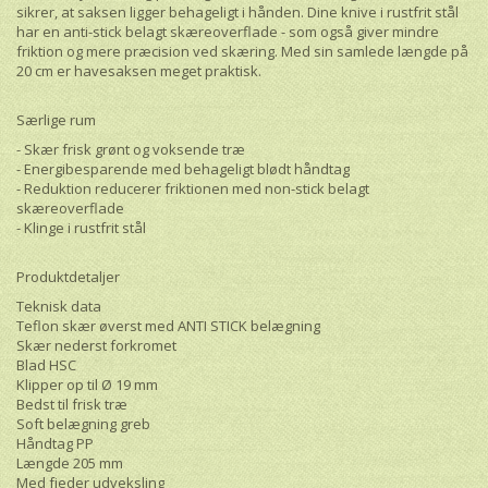
sikrer, at saksen ligger behageligt i hånden. Dine knive i rustfrit stål
har en anti-stick belagt skæreoverflade - som også giver mindre
friktion og mere præcision ved skæring. Med sin samlede længde på
20 cm er havesaksen meget praktisk.
Særlige rum
- Skær frisk grønt og voksende træ
- Energibesparende med behageligt blødt håndtag
- Reduktion reducerer friktionen med non-stick belagt
skæreoverflade
- Klinge i rustfrit stål
Produktdetaljer
Teknisk data
Teflon skær øverst med ANTI STICK belægning
Skær nederst forkromet
Blad HSC
Klipper op til Ø 19 mm
Bedst til frisk træ
Soft belægning greb
Håndtag PP
Længde 205 mm
Med fjeder udveksling