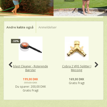
Andre købte også
Anmeldelser
-50%
P
O
blast Cleaner - Roterende
Cobra 2 VEJS Splitter I
Børster
Messing
199,00 DKK
169,00 DKK
399,00 DKK
Gratis Fragt
Du sparer:
200,00 DKK
Gratis Fragt