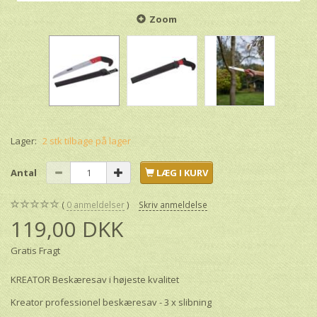
Zoom
Lager:
2 stk tilbage på lager
Antal
LÆG I KURV
0
anmeldelser
Skriv anmeldelse
119,00 DKK
Gratis Fragt
KREATOR Beskæresav i højeste kvalitet
Kreator professionel beskæresav - 3 x slibning