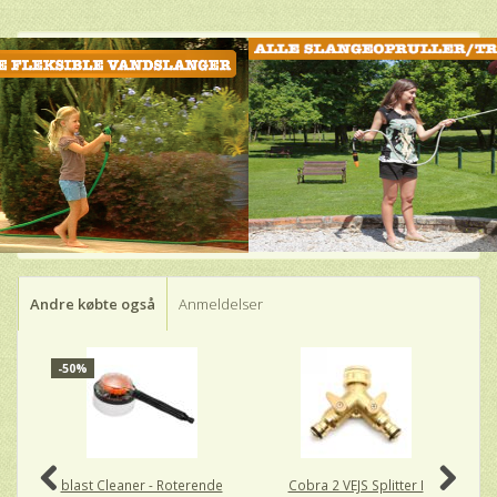
Andre købte også
Anmeldelser
-50%
-
blast Cleaner - Roterende
Cobra 2 VEJS Splitter I
2