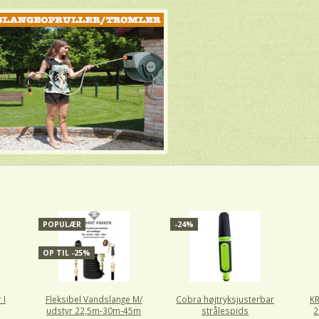
POPULÆR
-24%
OP TIL -25%
 I
Fleksibel Vandslange M/
Cobra højtryksjusterbar
K
udstyr 22,5m-30m-45m
strålespids
2