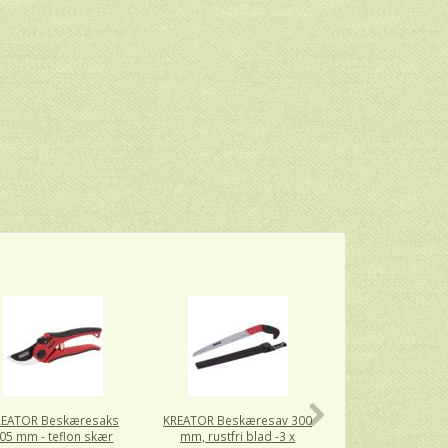
REATOR Beskæresaks
KREATOR Beskæresav 300
COBRA Have-Ne
05 mm - teflon skær
mm, rustfri blad -3 x
Haveredska