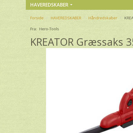
HAVEREDSKABER
Forside
HAVEREDSKABER
Håndredskaber
KREA
Fra:
Hero-Tools
KREATOR Græssaks 35