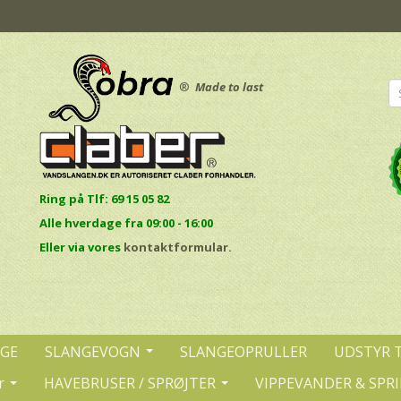
®
Made to last
Ring på Tlf: 69 15 05 82
Alle hverdage fra 09:00 - 16:00
E
ller via vores
kontaktformular.
NGE
SLANGEVOGN
SLANGEOPRULLER
UDSTYR 
r
HAVEBRUSER / SPRØJTER
VIPPEVANDER & SPR