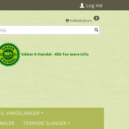
Log ind
0
Indkøbskurv
Sikker E-Handel - Klik for mere info
TIL VANDSLANGER
INKLER
TEKNISKE SLANGER