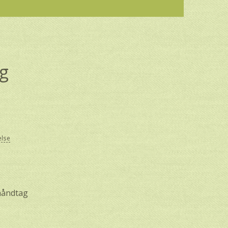
g
else
håndtag