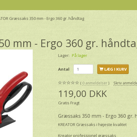
TOR Græssaks 350 mm - Ergo 360 gr. håndtag
0 mm - Ergo 360 gr. håndta
Lager:
På lager
Antal
LÆG I KURV
0
anmeldelser
Skriv anmeld
119,00 DKK
Gratis Fragt
Græssaks 350 mm - Ergo 360 gr. 
KREATOR Græssaks i højeste kvalitet
Kreator professionel græssaks