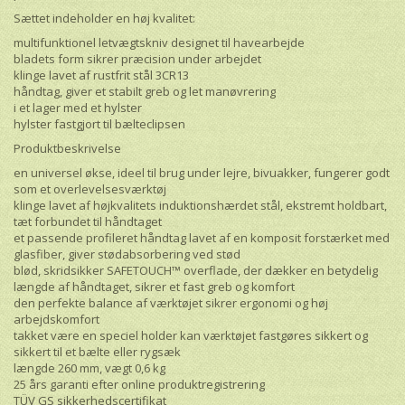
Sættet indeholder en høj kvalitet:
multifunktionel letvægtskniv designet til havearbejde
bladets form sikrer præcision under arbejdet
klinge lavet af rustfrit stål 3CR13
håndtag, giver et stabilt greb og let manøvrering
i et lager med et hylster
hylster fastgjort til bælteclipsen
Produktbeskrivelse
en universel økse, ideel til brug under lejre, bivuakker, fungerer godt
som et overlevelsesværktøj
klinge lavet af højkvalitets induktionshærdet stål, ekstremt holdbart,
tæt forbundet til håndtaget
et passende profileret håndtag lavet af en komposit forstærket med
glasfiber, giver stødabsorbering ved stød
blød, skridsikker SAFETOUCH™ overflade, der dækker en betydelig
længde af håndtaget, sikrer et fast greb og komfort
den perfekte balance af værktøjet sikrer ergonomi og høj
arbejdskomfort
takket være en speciel holder kan værktøjet fastgøres sikkert og
sikkert til et bælte eller rygsæk
længde 260 mm, vægt 0,6 kg
25 års garanti efter online produktregistrering
TÜV GS sikkerhedscertifikat