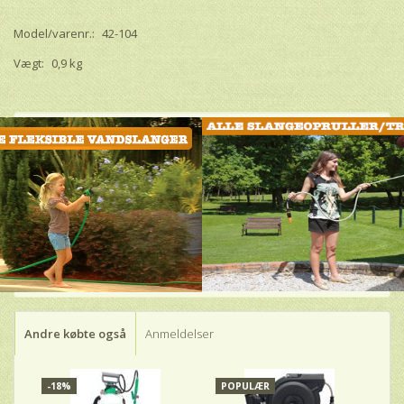
Model/varenr.:
42-104
Vægt:
0,9 kg
Andre købte også
Anmeldelser
-18%
POPULÆR