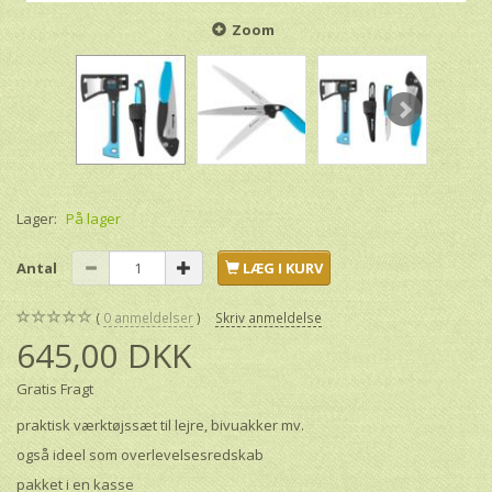
Zoom
Lager:
På lager
Antal
LÆG I KURV
0
anmeldelser
Skriv anmeldelse
645,00 DKK
Gratis Fragt
praktisk værktøjssæt til lejre, bivuakker mv.
også ideel som overlevelsesredskab
pakket i en kasse