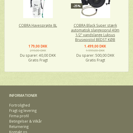
-25%
COBRA Havesprøjte 8L
COBRA Black Super stærk
automatisk slangeoprul 40m
1/2" vandslange Luksus
Brusepistol BEDST KØB
179,00 DKK
1.499,00 DKK
219,00 DKK
1.999,00 DKK
Du sparer:
40,00 DKK
Du sparer:
500,00 DKK
Gratis Fragt
Gratis Fragt
INFORMATIONER
Fortrolighed
Fragt og levering
Firma profil
Betingelser & Vilkår
Returnering
Kontakt os