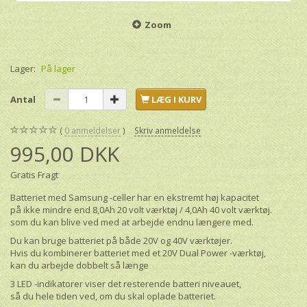
Zoom
Lager:
På lager
Antal
LÆG I KURV
0
anmeldelser
Skriv anmeldelse
995,00 DKK
Gratis Fragt
Batteriet med Samsung -celler har en ekstremt høj kapacitet
på ikke mindre end 8,0Ah 20 volt værktøj / 4,0Ah 40 volt værktøj.
som du kan blive ved med at arbejde endnu længere med.
Du kan bruge batteriet på både 20V og 40V værktøjer.
Hvis du kombinerer batteriet med et 20V Dual Power -værktøj,
kan du arbejde dobbelt så længe
3 LED -indikatorer viser det resterende batteri niveauet,
så du hele tiden ved, om du skal oplade batteriet.