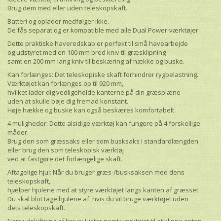
Brug dem med eller uden teleskopskaft.
Batteri og oplader medfølger ikke.
De fås separat og er kompatible med alle Dual Power-værktøjer.
Dette praktiske haveredskab er perfekt til små havearbejde
og udstyret med en 100 mm bred kniv til græsklipning
samt en 200 mm lang kniv til beskæring af hække og buske.
Kan forlænges: Det teleskopiske skaft forhindrer rygbelastning.
Værktøjet kan forlænges op til 920 mm,
hvilket lader dig vedligeholde kanterne på din græsplæne
uden at skulle bøje dig fremad konstant.
Høje hække og buske kan også beskæres komfortabelt.
4 muligheder: Dette alsidige værktøj kan fungere på 4 forskellige
måder.
Brug den som græssaks eller som busksaks i standardlængden
eller brug den som teleskopisk værktøj
ved at fastgøre det forlængelige skaft.
Aftagelige hjul: Når du bruger græs-/busksaksen med dens
teleskopskaft,
hjælper hjulene med at styre værktøjet langs kanten af græsset.
Du skal blot tage hjulene af, hvis du vil bruge værktøjet uden
dets teleskopskaft.