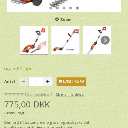
Zoom
Lager:
På lager
Antal
LÆG I KURV
0
anmeldelser
Skriv anmeldelse
775,00 DKK
Gratis Fragt
Denne 2-i-1 batteridrevne græs- og busksaks det
ideelle værktøj til trimning og beskæreing