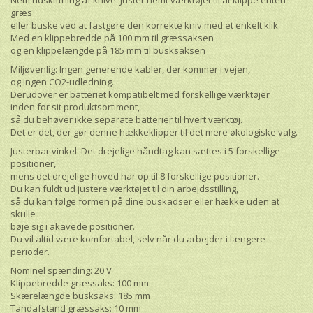
Nem udskiftning af knive: Juster nemt værktøjet til at klippe enten
græs
eller buske ved at fastgøre den korrekte kniv med et enkelt klik.
Med en klippebredde på 100 mm til græssaksen
og en klippelængde på 185 mm til busksaksen
Miljøvenlig: Ingen generende kabler, der kommer i vejen,
og ingen CO2-udledning.
Derudover er batteriet kompatibelt med forskellige værktøjer
inden for sit produktsortiment,
så du behøver ikke separate batterier til hvert værktøj.
Det er det, der gør denne hækkeklipper til det mere økologiske valg.
Justerbar vinkel: Det drejelige håndtag kan sættes i 5 forskellige
positioner,
mens det drejelige hoved har op til 8 forskellige positioner.
Du kan fuldt ud justere værktøjet til din arbejdsstilling,
så du kan følge formen på dine buskadser eller hække uden at
skulle
bøje sig i akavede positioner.
Du vil altid være komfortabel, selv når du arbejder i længere
perioder.
Nominel spænding: 20 V
Klippebredde græssaks: 100 mm
Skærelængde busksaks: 185 mm
Tandafstand græssaks: 10 mm