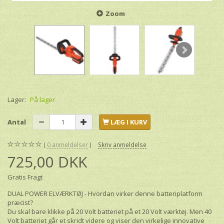
Zoom
Lager:
På lager
Antal
LÆG I KURV
0
anmeldelser
Skriv anmeldelse
725,00 DKK
Gratis Fragt
DUAL POWER ELVÆRKTØJ - Hvordan virker denne batteriplatform
præcist?
Du skal bare klikke på 20 Volt batteriet på et 20 Volt værktøj. Men 40
Volt batteriet går et skridt videre og viser den virkelige innovative