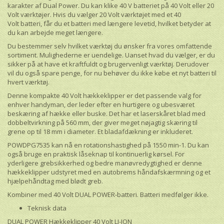
karakter af Dual Power. Du kan klike 40 V batteriet på 40 Volt eller 20
Volt værktøjer. Hvis du vælger 20 Volt værktøjet med et 40
Volt batteri, får du et batteri med længere levetid, hvilket betyder at
du kan arbejde meget længere.
Du bestemmer selv hvilket værktøj du ønsker fra vores omfattende
sortiment. Mulighederne er uendelige. Uanset hvad du vælger, er du
sikker på at have et kraftfuldt og brugervenligt værktøj. Derudover
vil du også spare penge, for nu behøver du ikke købe et nyt batteri til
hvert værktøj.
Denne kompakte 40 Volt hækkeklipper er det passende valg for
enhver handyman, der leder efter en hurtigere og ubesværet
beskæring af hække eller buske. Det har et laserskåret blad med
dobbeltvirkning på 560 mm, der giver meget nøjagtig skæring til
grene op til 18 mm i diameter. Et bladafdækning er inkluderet.
POWDPG7535 kan nå en rotationshastighed på 1550 min-1. Du kan
også bruge en praktisk låseknap til kontinuerlig kørsel. For
yderligere grebsikkerhed og bedre manøvredygtighed er denne
hækkeklipper udstyret med en autobrems håndafskærmning og et
hjælpehåndtag med blødt greb.
Kombiner med 40 Volt DUAL POWER-batteri. Batteri medfølger ikke.
Teknisk data
DUAL POWER Hækkeklipper 40 Volt LI-ION