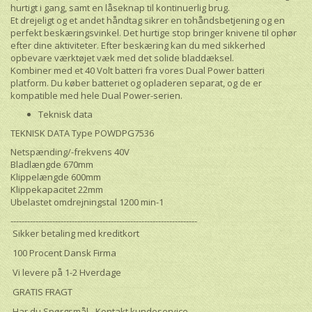
hurtigt i gang, samt en låseknap til kontinuerlig brug.
Et drejeligt og et andet håndtag sikrer en tohåndsbetjening og en
perfekt beskæringsvinkel. Det hurtige stop bringer knivene til ophør
efter dine aktiviteter. Efter beskæring kan du med sikkerhed
opbevare værktøjet væk med det solide bladdæksel.
Kombiner med et 40 Volt batteri fra vores Dual Power batteri
platform. Du køber batteriet og opladeren separat, og de er
kompatible med hele Dual Power-serien.
Teknisk data
TEKNISK DATA Type POWDPG7536
Netspænding/-frekvens 40V
Bladlængde 670mm
Klippelængde 600mm
Klippekapacitet 22mm
Ubelastet omdrejningstal 1200 min-1
-------------------------------------------------------------------
Sikker betaling med kreditkort
100 Procent Dansk Firma
Vi levere på 1-2 Hverdage
GRATIS FRAGT
Har du Spørgsmål - Kontakt kundeservice