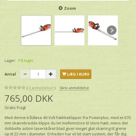
Zoom
Lager:
På lager
Antal
LÆG I KURV
0
anmeldelser
Skriv anmeldelse
765,00 DKK
Gratis Fragt
Med denne trådløse 40 Volt hækkeklipper fra Powerplus, med et 670
mm skærebredde klippe du let mellemstore til store hæk, mens det
dobbelte action laserskåret blad giver meget glat skæring til grene
op til 22 mm i diameter. Enheden har et let start-system, der får dig