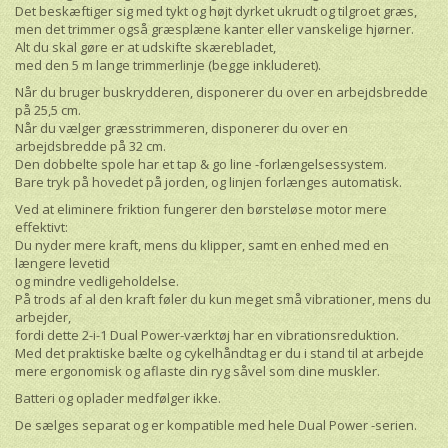
Det beskæftiger sig med tykt og højt dyrket ukrudt og tilgroet græs,
men det trimmer også græsplæne kanter eller vanskelige hjørner.
Alt du skal gøre er at udskifte skærebladet,
med den 5 m lange trimmerlinje (begge inkluderet).
Når du bruger buskrydderen, disponerer du over en arbejdsbredde
på 25,5 cm.
Når du vælger græsstrimmeren, disponerer du over en
arbejdsbredde på 32 cm.
Den dobbelte spole har et tap & go line -forlængelsessystem.
Bare tryk på hovedet på jorden, og linjen forlænges automatisk.
Ved at eliminere friktion fungerer den børsteløse motor mere
effektivt:
Du nyder mere kraft, mens du klipper, samt en enhed med en
længere levetid
og mindre vedligeholdelse.
På trods af al den kraft føler du kun meget små vibrationer, mens du
arbejder,
fordi dette 2-i-1 Dual Power-værktøj har en vibrationsreduktion.
Med det praktiske bælte og cykelhåndtag er du i stand til at arbejde
mere ergonomisk og aflaste din ryg såvel som dine muskler.
Batteri og oplader medfølger ikke.
De sælges separat og er kompatible med hele Dual Power -serien.