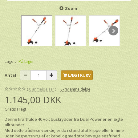
Zoom
Lager:
På lager
Antal
LÆG I KURV
0
anmeldelser
Skriv anmeldelse
1.145,00 DKK
Gratis Fragt
Denne kraftfulde 40 volt buskrydder fra Dual Power er en ægte
allrounder.
Med dette trådløse værktøj er du i stand til at klippe eller trimme
uden begrænsning af et kabel og med stor bevægelsesfrihed.