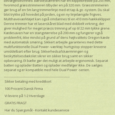
bevægelsesfrihed. Børsteskæreren har en klippebredde på 255 mm,
hvorimod græsstrimmeren tilbyder en på 320 mm. Græsstrimmeren
gør brug af en 5m lang trimmerlinje med et tap & go -system. Du skal
blot trykke på hovedet på jorden, og en ny linjelængde frigives.
Multihaveværktøjet kan også omdannes til en 410 mm-hækkeklipper.
Denne trimmer har et laserskåret blad med dobbelt virkning, der
giver mulighed for meget præcis trimning af op til 22 mm tykke grene.
Kædesaven har en stangstørrelse på 200 mm og fungerer også
problemfrit, ikke mindst på grund af dens højkvalitets Oregon-kæde
med automatisk smøring. Sikkert arbejde garanteres med dette
multifunktionelle Dual Power -værktøj: hurtigstop stopper knivene
umiddelbart efter brug. Sikkerhedsafskærmningen og
beskyttelsesdækslet sikrer en sikker brug samt en sikker
opbevaring. Et bælte gør det muligt at arbejde ergonomisk. Separat
batteri og oplader Batteri og oplader medfølger ikke. De sælges
separat og er kompatible med hele Dual Power -serien.
----------------------------------------------------------------
Sikker betaling med kreditkort
100 Procent Dansk Firma
Vi levere på 1-2 Hverdage
GRATIS FRAGT
Har du Spørgsmål - Kontakt kundeservice