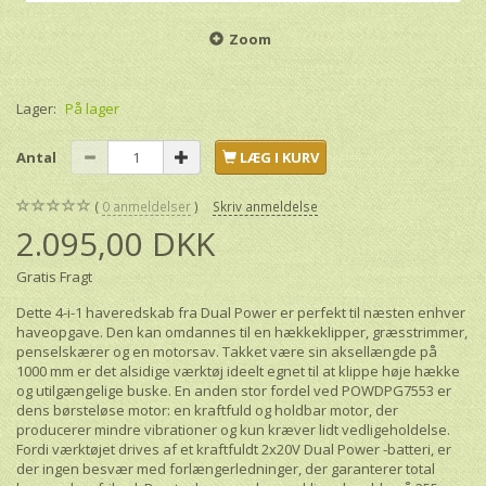
Zoom
Lager:
På lager
Antal
LÆG I KURV
0
anmeldelser
Skriv anmeldelse
2.095,00 DKK
Gratis Fragt
Dette 4-i-1 haveredskab fra Dual Power er perfekt til næsten enhver
haveopgave. Den kan omdannes til en hækkeklipper, græsstrimmer,
penselskærer og en motorsav. Takket være sin aksellængde på
1000 mm er det alsidige værktøj ideelt egnet til at klippe høje hække
og utilgængelige buske. En anden stor fordel ved POWDPG7553 er
dens børsteløse motor: en kraftfuld og holdbar motor, der
producerer mindre vibrationer og kun kræver lidt vedligeholdelse.
Fordi værktøjet drives af et kraftfuldt 2x20V Dual Power -batteri, er
der ingen besvær med forlængerledninger, der garanterer total