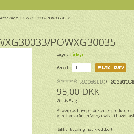
erhoved til POWXG30033/POWXG30035
POWXG30033/POWXG30035
Lager:
På lager
Antal
LÆG I KURV
0
anmeldelser
Skriv anmeld
95,00 DKK
Gratis Fragt
Powerplus haveprodukter, er produceret fo
Varo har 20 års erfaring i salg af havemas
----------------------------------------------------------------
Sikker betaling med kreditkort