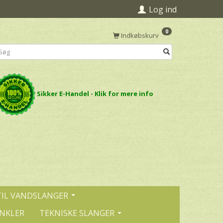
Log ind
0
Indkøbskurv
Sikker E-Handel - Klik for mere info
TIL VANDSLANGER
INKLER
TEKNISKE SLANGER