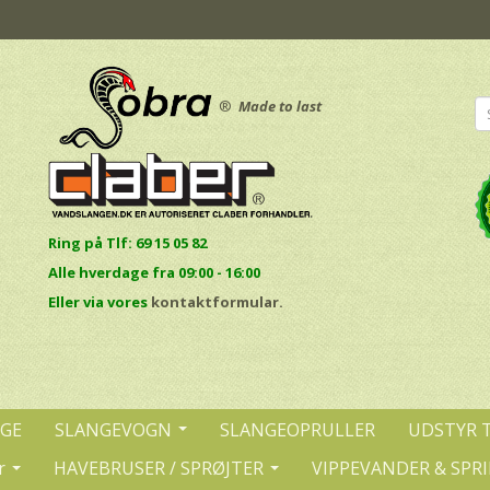
®
Made to last
Ring på Tlf: 69 15 05 82
Alle hverdage fra 09:00 - 16:00
E
ller via vores
kontaktformular.
NGE
SLANGEVOGN
SLANGEOPRULLER
UDSTYR 
r
HAVEBRUSER / SPRØJTER
VIPPEVANDER & SPR