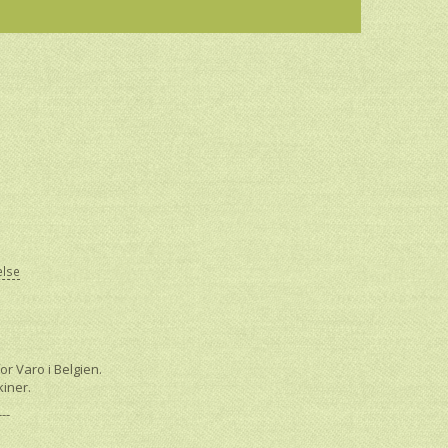
else
r Varo i Belgien.
kiner.
---