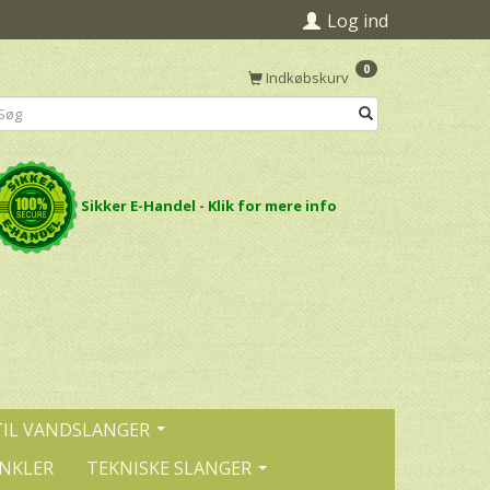
Log ind
0
Indkøbskurv
Sikker E-Handel - Klik for mere info
TIL VANDSLANGER
INKLER
TEKNISKE SLANGER