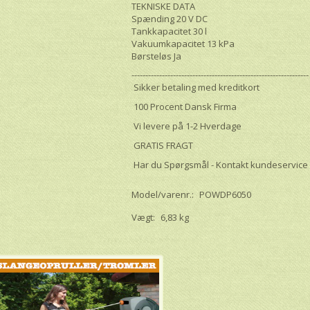
TEKNISKE DATA
Spænding 20 V DC
Tankkapacitet 30 l
Vakuumkapacitet 13 kPa
Børsteløs Ja
----------------------------------------------------------------
Sikker betaling med kreditkort
100 Procent Dansk Firma
Vi levere på 1-2 Hverdage
GRATIS FRAGT
Har du Spørgsmål - Kontakt kundeservice
Model/varenr.:
POWDP6050
Vægt:
6,83 kg