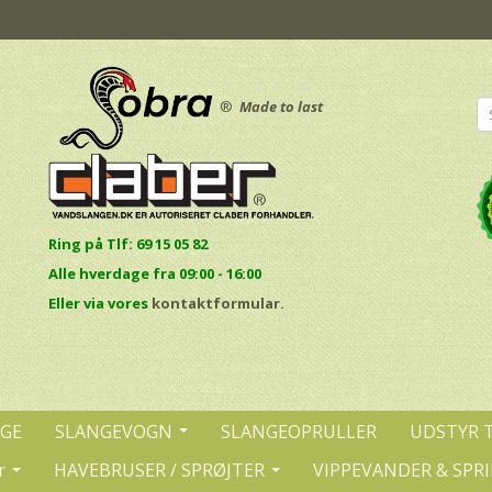
®
Made to last
Ring på Tlf: 69 15 05 82
Alle hverdage fra 09:00 - 16:00
E
ller via vores
kontaktformular.
NGE
SLANGEVOGN
SLANGEOPRULLER
UDSTYR 
r
HAVEBRUSER / SPRØJTER
VIPPEVANDER & SPR