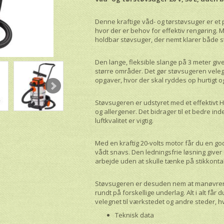
Denne kraftige våd- og tørstøvsuger er et 
hvor der er behov for effektiv rengøring. Me
holdbar støvsuger, der nemt klarer både s
Den lange, fleksible slange på 3 meter giv
større områder. Det gør støvsugeren velegn
opgaver, hvor der skal ryddes op hurtigt o
Støvsugeren er udstyret med et effektivt H
og allergener. Det bidrager til et bedre ind
luftkvalitet er vigtig.
Med en kraftig 20-volts motor får du en go
vådt snavs. Den ledningsfrie løsning giver d
arbejde uden at skulle tænke på stikkonta
Støvsugeren er desuden nem at manøvrere 
rundt på forskellige underlag. Alt i alt får 
velegnet til værkstedet og andre steder, hv
Teknisk data