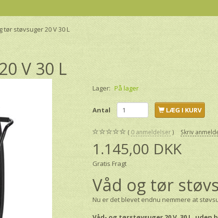
 tør støvsuger 20 V 30 L
20 V 30 L
Lager:
På lager
Antal
LÆG I KURV
0
anmeldelser
Skriv anmeld
1.145,00 DKK
Gratis Fragt
Våd og tør støvs
Nu er det blevet endnu nemmere at støvsug
Våd- og tørstøvsuger 20 V, 30 L, uden 