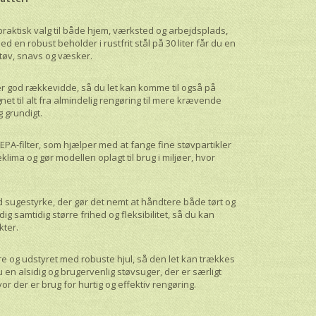
praktisk valg til både hjem, værksted og arbejdsplads,
d en robust beholder i rustfrit stål på 30 liter får du en
tøv, snavs og væsker.
er god rækkevidde, så du let kan komme til også på
et til alt fra almindelig rengøring til mere krævende
g grundigt.
EPA-filter, som hjælper med at fange fine støvpartikler
eklima og gør modellen oplagt til brug i miljøer, hvor
d sugestyrke, der gør det nemt at håndtere både tørt og
ig samtidig større frihed og fleksibilitet, så du kan
kter.
og udstyret med robuste hjul, så den let kan trækkes
du en alsidig og brugervenlig støvsuger, der er særligt
or der er brug for hurtig og effektiv rengøring.