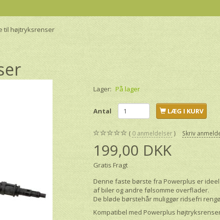
e til højtryksrenser
ser
Lager:
På lager
Antal
LÆG I KURV
0
anmeldelser
Skriv anmeld
199,00 DKK
Gratis Fragt
Denne faste børste fra Powerplus er ideel 
af biler og andre følsomme overflader.
De bløde børstehår muliggør ridsefri rengø
Kompatibel med Powerplus højtryksrense