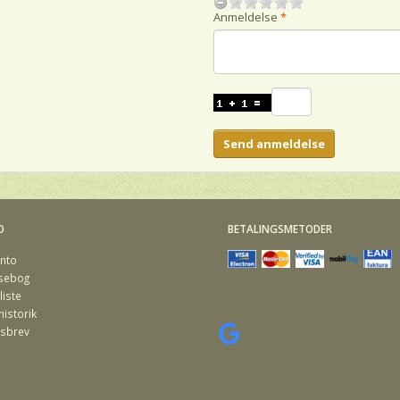
Anmeldelse
Send anmeldelse
O
BETALINGSMETODER
nto
sebog
iste
istorik
sbrev