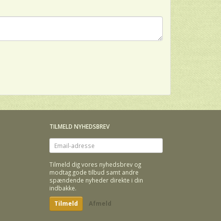
TILMELD NYHEDSBREV
Email-
adresse
Tilmeld dig vores nyhedsbrev og
modtag gode tilbud samt andre
spændende nyheder direkte i din
indbakke.
Tilmeld
Afmeld