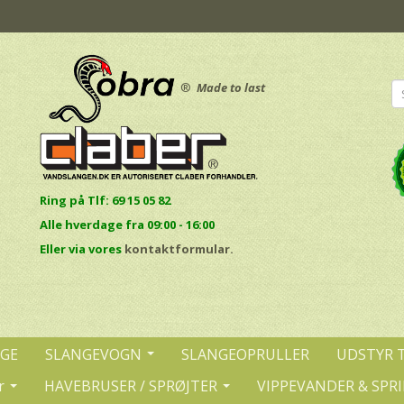
®
Made to last
Ring på Tlf: 69 15 05 82
Alle hverdage fra 09:00 - 16:00
E
ller via vores
kontaktformular.
NGE
SLANGEVOGN
SLANGEOPRULLER
UDSTYR 
r
HAVEBRUSER / SPRØJTER
VIPPEVANDER & SPR