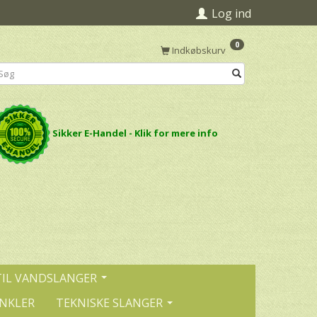
Log ind
0
Indkøbskurv
Sikker E-Handel - Klik for mere info
TIL VANDSLANGER
INKLER
TEKNISKE SLANGER