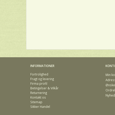
INFORMATIONER
KONT
Fortrolighed
Min ko
Fragt og levering
Adres
Firma profil
Ønskel
Betingelser & Vilkår
Ordreh
Returnering
Nyhed
Kontakt os
Sitemap
Sikker Handel