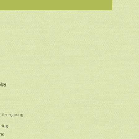
else
til rengøring
ring.
re: