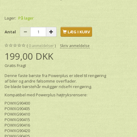
Lager:
På lager
Antal
LÆG I KURV
0
anmeldelser
Skriv anmeldelse
199,00 DKK
Gratis Fragt
Denne faste børste fra Powerplus er ideel til rengøring
af biler og andre følsomme overflader.
De bløde børstehår muliggør ridsefri rengøring.
Kompatibel med Powerplus højtryksrensere:
POWXG90400
POWXG90405
POWXG90410
POWXG90415
POWXG90416
POWXG90420
POWXG90425