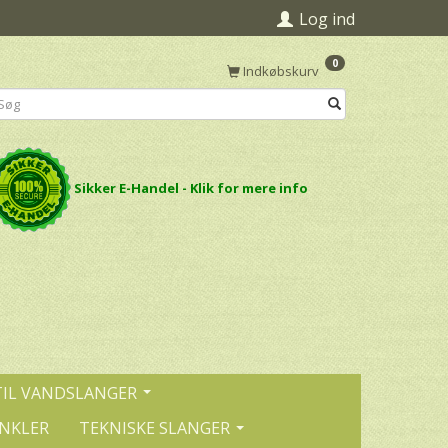
Log ind
0
Indkøbskurv
Sikker E-Handel - Klik for mere info
TIL VANDSLANGER
INKLER
TEKNISKE SLANGER