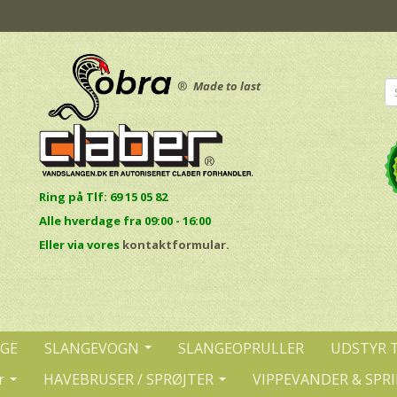
®
Made to last
Ring på Tlf: 69 15 05 82
Alle hverdage fra 09:00 - 16:00
E
ller via vores
kontaktformular.
NGE
SLANGEVOGN
SLANGEOPRULLER
UDSTYR 
r
HAVEBRUSER / SPRØJTER
VIPPEVANDER & SPR