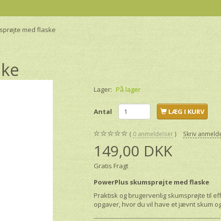
prøjte med flaske
ske
Lager:
På lager
Antal
LÆG I KURV
0
anmeldelser
Skriv anmeld
149,00 DKK
Gratis Fragt
PowerPlus skumsprøjte med flaske
Praktisk og brugervenlig skumsprøjte til eff
opgaver, hvor du vil have et jævnt skum o
----------------------------------------------------------------