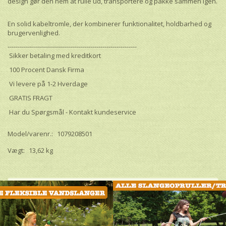
design gør den nem at rulle ud, transportere og pakke sammen igen.
En solid kabeltromle, der kombinerer funktionalitet, holdbarhed og
brugervenlighed.
----------------------------------------------------------------
Sikker betaling med kreditkort
100 Procent Dansk Firma
Vi levere på 1-2 Hverdage
GRATIS FRAGT
Har du Spørgsmål - Kontakt kundeservice
Model/varenr.:
1079208501
Vægt:
13,62 kg