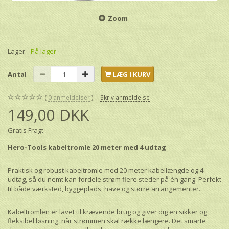
Zoom
Lager:
På lager
Antal
LÆG I KURV
0
anmeldelser
Skriv anmeldelse
149,00 DKK
Gratis Fragt
Hero-Tools kabeltromle 20 meter med 4 udtag
Praktisk og robust kabeltromle med 20 meter kabellængde og 4
udtag, så du nemt kan fordele strøm flere steder på én gang. Perfekt
til både værksted, byggeplads, have og større arrangementer.
Kabeltromlen er lavet til krævende brug og giver dig en sikker og
fleksibel løsning, når strømmen skal række længere. Det smarte