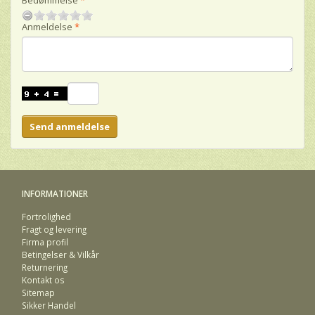
Anmeldelse
Send anmeldelse
INFORMATIONER
Fortrolighed
Fragt og levering
Firma profil
Betingelser & Vilkår
Returnering
Kontakt os
Sitemap
Sikker Handel