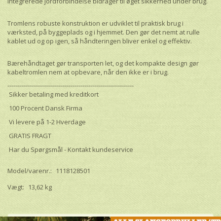
integrerede jordforbindelse bidrager til øget sikkerhed under brug.
Tromlens robuste konstruktion er udviklet til praktisk brug i
værksted, på byggeplads og i hjemmet. Den gør det nemt at rulle
kablet ud og op igen, så håndteringen bliver enkel og effektiv.
Bærehåndtaget gør transporten let, og det kompakte design gør
kabeltromlen nem at opbevare, når den ikke er i brug.
----------------------------------------------------------------
Sikker betaling med kreditkort
100 Procent Dansk Firma
Vi levere på 1-2 Hverdage
GRATIS FRAGT
Har du Spørgsmål - Kontakt kundeservice
Model/varenr.:
1118128501
Vægt:
13,62 kg