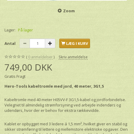
Zoom
Lager:
På lager
Antal
LÆG I KURV
0
anmeldelser
Skriv anmeldelse
749,00 DKK
Gratis Fragt
Hero-Tools kabeltromle med jord, 40 meter, 3G1,5
Kabeltromle med 40 meter H05VV-F 3G1,5-kabel og jordforbindelse.
Velegnet til almindelig strømforsyning ved arbejde indendørs og
udendørs, hvor der er behov for ekstra rækkevidde.
Kablet er opbygget med 3 ledere á 1,5 mm², hvilket giver en stabil og
sikker strømføring til lettere og mellemstore elektriske opgaver. Den