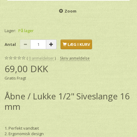
Zoom
Lager:
På lager
Antal
LÆG I KURV
0
anmeldelser
Skriv anmeldelse
69,00 DKK
Gratis Fragt
Åbne / Lukke 1/2" Siveslange 16
mm
1. Perfekt vandtæt
2. Ergonomisk design