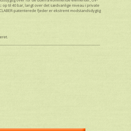
k: op til 40 bar, langt over det sædvanlige niveau i private
e CLABER-patenterede fjeder er ekstremt modstandsdygtig
eret.
--------------------------------------------------------------------------------------