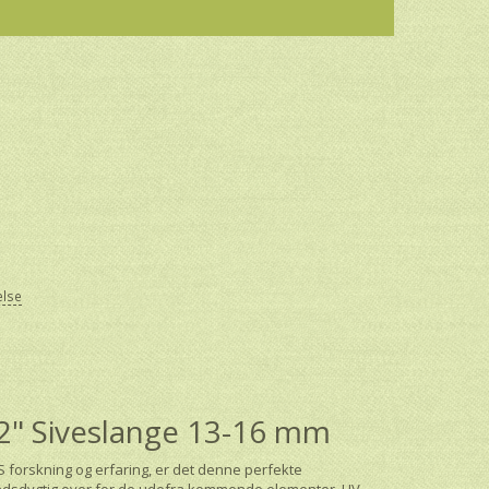
else
2" Siveslange 13-16 mm
S forskning og erfaring, er det denne perfekte
ndsdygtig over for de udefra kommende elementer, UV-