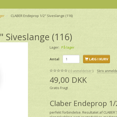
ger
CLABER Endeprop 1/2" Siveslange (116)
 Siveslange (116)
Lager:
På lager
Antal
LÆG I KURV
0
anmeldelser
Skriv anmeld
49,00 DKK
Gratis Fragt
Claber Endeprop 1/
perfekt forbindelse. Resultatet af CLABER´
slangekobling, som er stødsikker, modsta