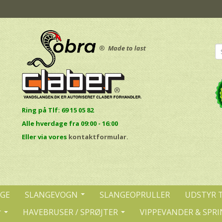
®
Made to last
Ring på Tlf: 69 15 05 82
Alle hverdage fra 09:00 - 16:00
E
ller via vores
kontaktformular.
NGE
SLANGEVOGN
SLANGEOPRULLER
UDSTYR 
r
HAVEBRUSER / SPRØJTER
VIPPEVANDER & SPRI