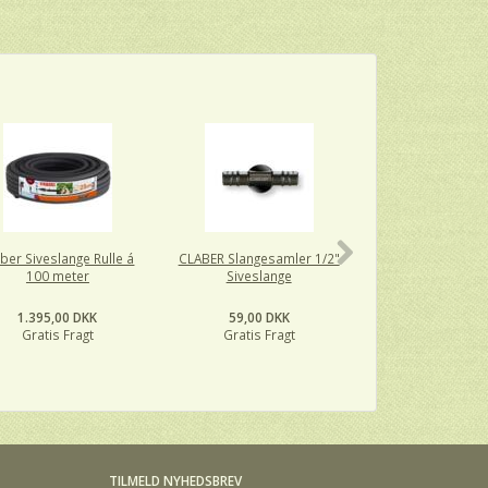
ber Siveslange Rulle á
CLABER Slangesamler 1/2"
CLABER T-stykk
100 meter
Siveslange
Siveslang
1.395,00 DKK
59,00 DKK
89,00 DK
Gratis Fragt
Gratis Fragt
Gratis Fra
TILMELD NYHEDSBREV