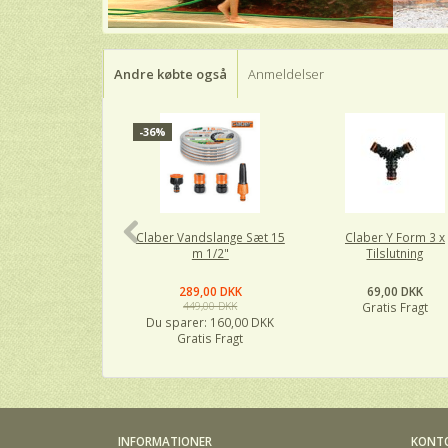
Andre købte også
Anmeldelser
-36%
Claber Vandslange Sæt 15
Claber Y Form 3 x
m 1/2"
Tilslutning
289,00 DKK
69,00 DKK
449,00 DKK
Gratis Fragt
Du sparer:
160,00 DKK
Gratis Fragt
INFORMATIONER
KONT