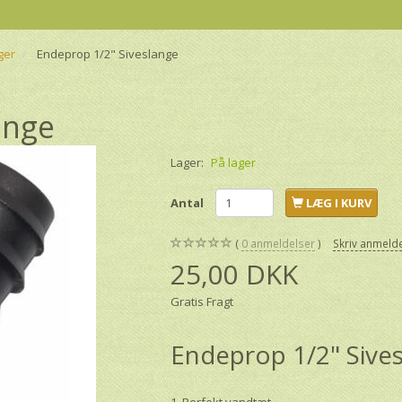
ger
Endeprop 1/2" Siveslange
ange
Lager:
På lager
Antal
LÆG I KURV
0
anmeldelser
Skriv anmeld
25,00 DKK
Gratis Fragt
Endeprop 1/2" Sive
1. Perfekt vandtæt