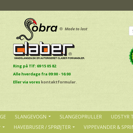
®
Made to last
Ring på Tlf: 69 15 05 82
Alle hverdage fra 09:00 - 16:00
E
ller via vores
kontaktformular.
NGE
SLANGEVOGN
SLANGEOPRULLER
UDSTYR 
r
HAVEBRUSER / SPRØJTER
VIPPEVANDER & SPRI