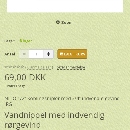
Zoom
Lager:
På lager
Antal
LÆG I KURV
0
anmeldelser
Skriv anmeldelse
69,00 DKK
Gratis Fragt
NITO 1/2" Koblingsnipler med 3/4" indvendig gevind
IRG
Vandnippel med indvendig
rørgevind