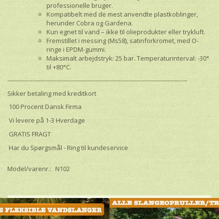
professionelle bruger.
Kompatibelt med de mest anvendte plastkoblinger,
herunder Cobra og Gardena.
Kun egnet til vand – ikke til olieprodukter eller trykluft.
Fremstillet i messing (Ms58), satinforkromet, med O-
ringe i EPDM-gummi.
Maksimalt arbejdstryk: 25 bar. Temperaturinterval: -30°
til +80°C.
--------------------------------------------------------------------------------------------
Sikker betaling med kreditkort
100 Procent Dansk Firma
Vi levere på 1-3 Hverdage
GRATIS FRAGT
Har du Spørgsmål - Ring til kundeservice
Model/varenr.:
N102