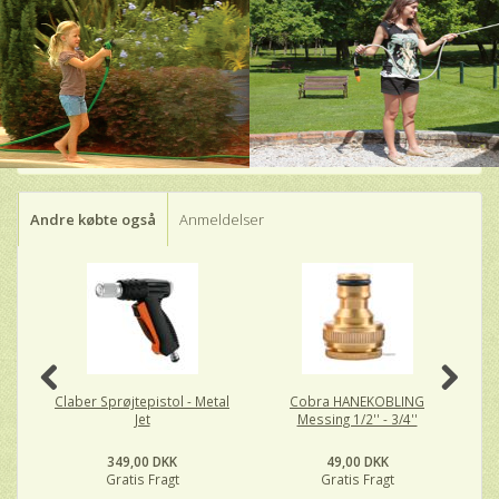
Andre købte også
Anmeldelser
Claber Sprøjtepistol - Metal
Cobra HANEKOBLING
C
Jet
Messing 1/2'' - 3/4''
Me
349,00 DKK
49,00 DKK
Gratis Fragt
Gratis Fragt