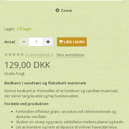
Zoom
Lager:
På lager
Antal
LÆG I KURV
0
anmeldelser
Skriv anmeldelse
129,00 DKK
Gratis Fragt
Bedkant i vandtæt og fleksibelt materiale
Denne bedkant er fremstillet af et holdbart og vandtæt materiale,
der sikrer lang levetid og høj funktionalitet.
Fordele ved produktet:
Forhindrer effektivt græs i at vokse ind i blomsterbede og
dyrkede områder.
Skaber en skarp og præcis adskillelse mellem plæne og bede.
Let at montere og nem at tilpasse til enhver havestørrelse.