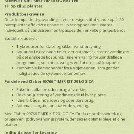
KOMPLET SÆT MED TIMER OG BATTERI
Til op til 20 planter
Produktbeskrivelse
Dette komplette drypvandingssæt er designet til at vande op til 20
potteplanter effektivt og præcist. Hver drypper kan justeres
individuelt, så vandstrømmen tilpasses den enkelte plantes behov.
Sættet inkluderer:
Trykreducer for stabil og sikker vandforsyning.
Aquauno Logica hane-timer, der automatisk starter vandingen
på det ønskede tidspunkt. Timeren har 15 forudindstillede
programmer, som nemt vælges ved at dreje på knappen.
Kompatible komponenter fra RainJet-serien, som gør det
muligt at udvide systemet efter behov.
Fordele ved Claber 90766 TIMER KIT 20 LOGICA
Enkel installation uden brug af værktøj.
Fleksibel justering af vandmængde til hver plante.
Ideel til både indendørs og udendørs brug.
Automatisk og tidsbesparende vanding.
Med Claber 90766 TIMER KIT 20 LOGICA får du et professionelt og
brugervenligt drypvandingssystem, der sikrer optimal pleje af dine
planter.
Indholdsliste for Levering