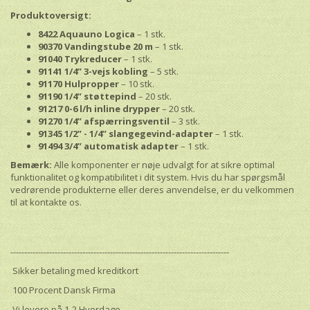
Produktoversigt:
8422 Aquauno Logica
– 1 stk.
90370 Vandingstube 20 m
– 1 stk.
91040 Trykreducer
– 1 stk.
91141 1/4” 3-vejs kobling
– 5 stk.
91170 Hulpropper
– 10 stk.
91190 1/4” støttepind
– 20 stk.
91217 0-6 l/h inline drypper
– 20 stk.
91270 1/4” afspærringsventil
– 3 stk.
91345 1/2” - 1/4” slangegevind-adapter
– 1 stk.
91494 3/4” automatisk adapter
– 1 stk.
Bemærk:
Alle komponenter er nøje udvalgt for at sikre optimal
funktionalitet og kompatibilitet i dit system. Hvis du har spørgsmål
vedrørende produkterne eller deres anvendelse, er du velkommen
til at kontakte os.
-------------------------------------------------------------------------------
Sikker betaling med kreditkort
100 Procent Dansk Firma
Vi levere på 1-2 Hverdage