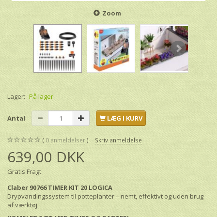
Zoom
Lager:
På lager
Antal
LÆG I KURV
0
anmeldelser
Skriv anmeldelse
639,00 DKK
Gratis Fragt
Claber 90766 TIMER KIT 20 LOGICA
Drypvandingssystem til potteplanter – nemt, effektivt og uden brug
af værktøj.