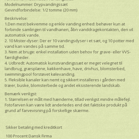
Modelnummer: Drypvandingssæt
Gevindforbindelse: 1/2 tomme (20 mm)
Beskrivelse:
1.Den mest bekvemme og enkle vanding enhed: behøver kun at
forbinde samlingen til vandhanen, åbn vanddragekontakten, den vil
automatisk vande.
2. 10 Mister-dyser: Der er 10 vandingsdyser i et sæt, og 10 potter med
vand kan vandes på samme tid.
3. Nem at bruge: enkel installation uden behov for grave- eller VVS-
færdigheder.
4. Udbredt: Automatisk kunstvandingssæt er meget velegnet til
landbrug, græsplæne, køkkenhave, have, drivhus, blomsterbed,
swimmingpool forstøvet kølevanding.
5. Fleksible kanaler kan nemt og sikkert installeres i gården med
træer, buske, blomsterbede og andet eksisterende landskab.
Bemærk venligst:
1. Størrelsen er målt med hænderne, tillad venligst mindre målefejl.
Fotofarven kan være lidt anderledes end det faktiske produkt på
grund af farvevisning på forskellige skærme.
Sikker betaling med kreditkort
100 Procent Dansk Firma