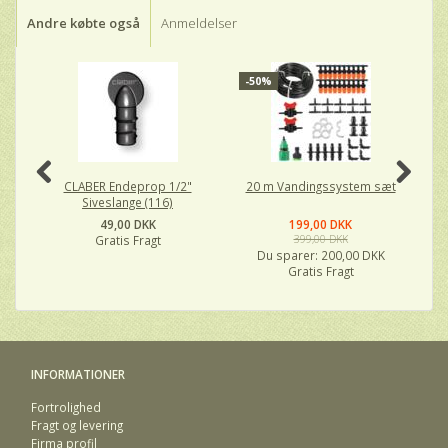
Andre købte også
Anmeldelser
-50%
-
CLABER Endeprop 1/2"
20 m Vandingssystem sæt
4
Siveslange (116)
49,00 DKK
199,00 DKK
Gratis Fragt
399,00 DKK
Du sparer:
200,00 DKK
Gratis Fragt
INFORMATIONER
Fortrolighed
Fragt og levering
Firma profil