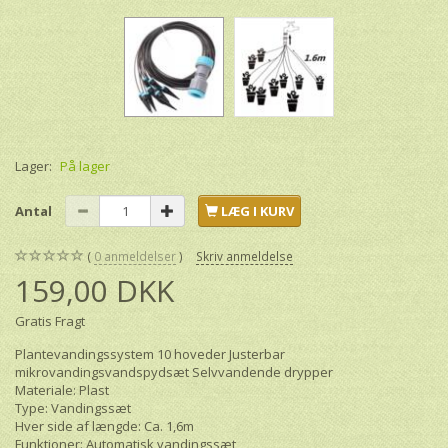
Lager:
På lager
Antal
LÆG I KURV
0
anmeldelser
Skriv anmeldelse
159,00 DKK
Gratis Fragt
Plantevandingssystem 10 hoveder Justerbar
mikrovandingsvandspydsæt Selvvandende drypper
Materiale: Plast
Type: Vandingssæt
Hver side af længde: Ca. 1,6m
Funktioner: Automatisk vandingssæt