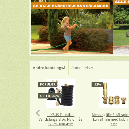
Andre købte også
Anmeldelser
POPULÆR
-32%
OP TIL -40%
LUKSUS Fleksibel
Messing lille Strål spi
Vandslange Blød Nylon fås
kun 81mm med koblin
i 23m-30m-45m
sæt