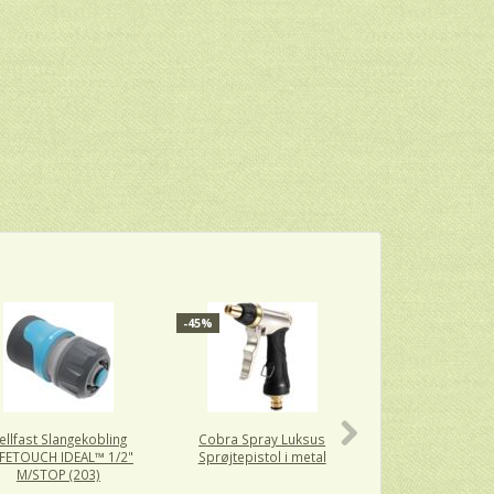
-45%
ellfast Slangekobling
Cobra Spray Luksus
NITO 1" Koblings
FETOUCH IDEAL™ 1/2"
Sprøjtepistol i metal
slangespids i 1"
M/STOP (203)