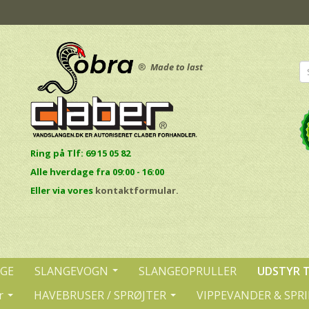
®
Made to last
Ring på Tlf: 69 15 05 82
Alle hverdage fra 09:00 - 16:00
E
ller via vores
kontaktformular.
NGE
SLANGEVOGN
SLANGEOPRULLER
UDSTYR 
r
HAVEBRUSER / SPRØJTER
VIPPEVANDER & SPR