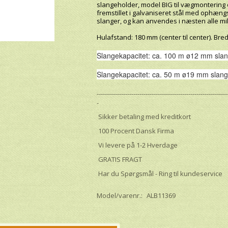
slangeholder, model BIG til vægmontering e
fremstillet i galvaniseret stål med ophæng
slanger, og kan anvendes i næsten alle mil
Hulafstand: 180 mm (center til center). 
Slangekapacitet: ca. 100 m ø12 mm sla
Slangekapacitet: ca. 50 m ø19 mm slan
----------------------------------------------------------------
-
Sikker betaling med kreditkort
100 Procent Dansk Firma
Vi levere på 1-2 Hverdage
GRATIS FRAGT
Har du Spørgsmål - Ring til kundeservice
Model/varenr.:
ALB11369