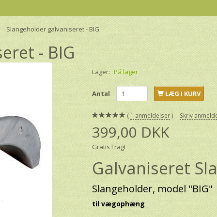
Slangeholder galvaniseret - BIG
eret - BIG
Lager:
På lager
Antal
LÆG I KURV
1
anmeldelser
Skriv anmeld
399,00 DKK
Gratis Fragt
Galvaniseret Sl
Slangeholder, model "BIG"
til vægophæng