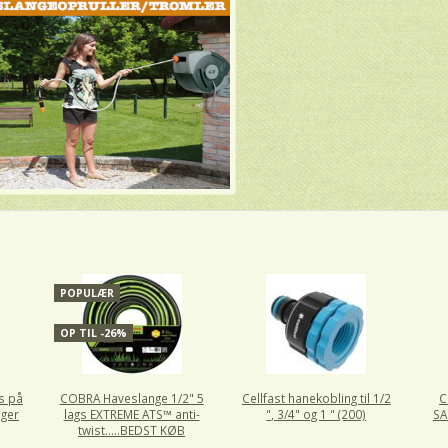
POPULÆR
OP TIL -26%
ds på
COBRA Haveslange 1/2" 5
Cellfast hanekobling til 1/2
C
ger
lags EXTREME ATS™ anti-
", 3/4" og 1 " (200)
SA
twist.....BEDST KØB