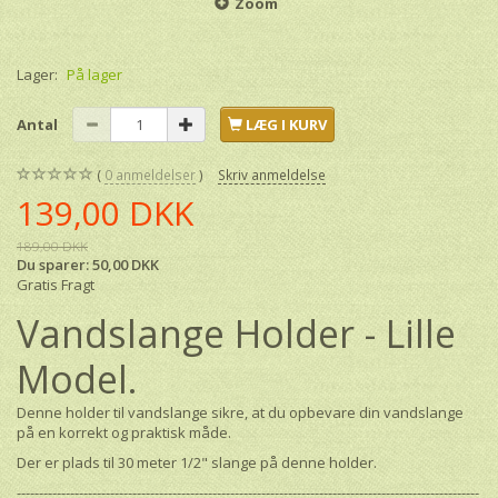
Zoom
Lager:
På lager
Antal
LÆG I KURV
0
anmeldelser
Skriv anmeldelse
139,00 DKK
189,00 DKK
Du sparer:
50,00 DKK
Gratis Fragt
Vandslange Holder - Lille
Model.
Denne holder til vandslange sikre, at du opbevare din vandslange
på en korrekt og praktisk måde.
Der er plads til 30 meter 1/2" slange på denne holder.
--------------------------------------------------------------------------------------------------------