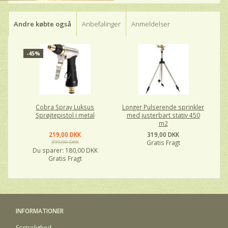
Andre købte også
Anbefalinger
Anmeldelser
-45%
Cobra Spray Luksus
Longer Pulserende sprinkler
Sprøjtepistol i metal
med justerbart stativ 450
m2
219,00 DKK
319,00 DKK
399,00 DKK
Gratis Fragt
Du sparer:
180,00 DKK
Gratis Fragt
INFORMATIONER
Fortrolighed