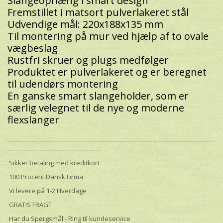
Slangeophæng i smart design
Fremstillet i matsort pulverlakeret stål
Udvendige mål: 220x188x135 mm
Til montering på mur ved hjælp af to ovale
vægbeslag
Rustfri skruer og plugs medfølger
Produktet er pulverlakeret og er beregnet
til udendørs montering
En ganske smart slangeholder, som er
særlig velegnet til de nye og moderne
flexslanger
--------------------------------------------------------------------------------------------------------
-----------------------------------------------
Sikker betaling med kreditkort
100 Procent Dansk Firma
Vi levere på 1-2 Hverdage
GRATIS FRAGT
Har du Spørgsmål - Ring til kundeservice