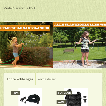
Model/varenr.:
91271
Andre købte også
Anmeldelser
-43%
POPULÆR
-
-46%