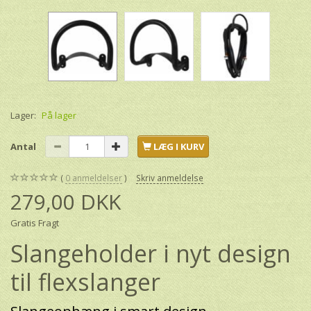
Lager:
På lager
Antal
LÆG I KURV
0
anmeldelser
Skriv anmeldelse
279,00 DKK
Gratis Fragt
Slangeholder i nyt design
til flexslanger