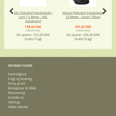
XXL Fleksibel Vandslange i
XHose Fleksibel Vandslange
XH
sort 7,5 Meter - Inkl.
23 Meter - Super Tilbud
Vandpistol
198,00 DKK
295,00 DKK
350,00 DKK
549,00 DKK
Du sparer:
152,00 DKK
Du sparer:
254,00 DKK
Gratis Fragt
Gratis Fragt
INFORMATIONER
Fortrolighed
Fragt og levering
Firma profil
Betingelser & Vilkår
Returnering
Kontakt os
Sitemap
Sikker Handel