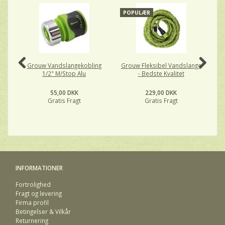
POPULÆR
Grouw Vandslangekobling
Grouw Fleksibel Vandslange
1/2" M/Stop Alu
- Bedste Kvalitet
55,00 DKK
229,00 DKK
Gratis Fragt
Gratis Fragt
INFORMATIONER
Fortrolighed
Fragt og levering
Firma profil
Betingelser & Vilkår
Returnering