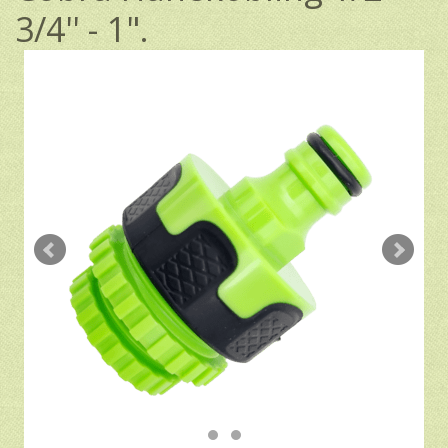
3/4'' - 1".