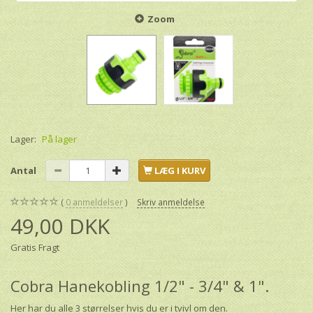
Zoom
Lager:
På lager
Antal
LÆG I KURV
0
anmeldelser
Skriv anmeldelse
49,00 DKK
Gratis Fragt
Cobra Hanekobling 1/2" - 3/4" & 1".
Her har du alle 3 størrelser hvis du er i tvivl om den.