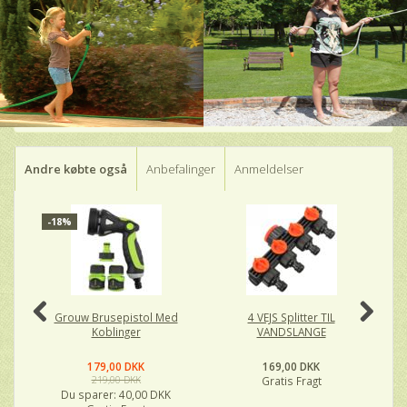
Andre købte også
Anbefalinger
Anmeldelser
-18%
Grouw Brusepistol Med
4 VEJS Splitter TIL
S
Koblinger
VANDSLANGE
179,00 DKK
169,00 DKK
219,00 DKK
Gratis Fragt
Du sparer:
40,00 DKK