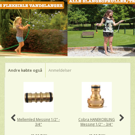
Andre købte også
Anmeldelser
Mellemled Messing 1/2" -
Cobra HANEKOBLING
C
3/4"
Messing 1/2'' - 3/4''
Me