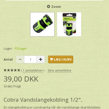
Zoom
Lager:
På lager
Antal
LÆG I KURV
1
anmeldelser
Skriv anmeldelse
39,00 DKK
Gratis Fragt
Cobra Vandslangekobling 1/2".
En slangekobling er uundværlig når din vandslange skal tilsluttets