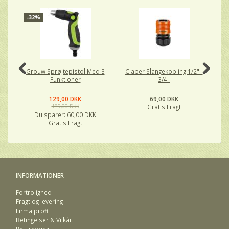
-32%
Grouw Sprøjtepistol Med 3
Claber Slangekobling 1/2" -
C
Funktioner
3/4"
129,00 DKK
69,00 DKK
189,00 DKK
Gratis Fragt
Du sparer:
60,00 DKK
Gratis Fragt
INFORMATIONER
Fortrolighed
Fragt og levering
Firma profil
Betingelser & Vilkår