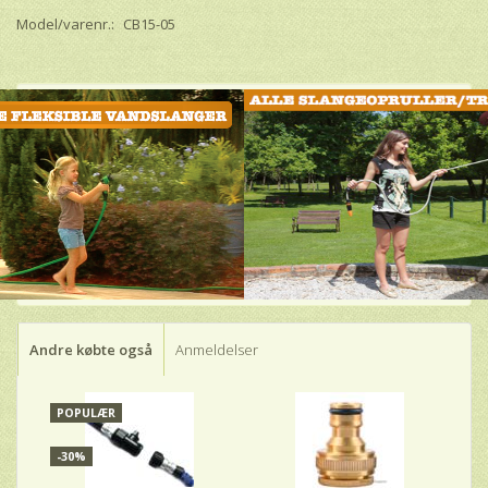
Model/varenr.:
CB15-05
Andre købte også
Anmeldelser
POPULÆR
-30%