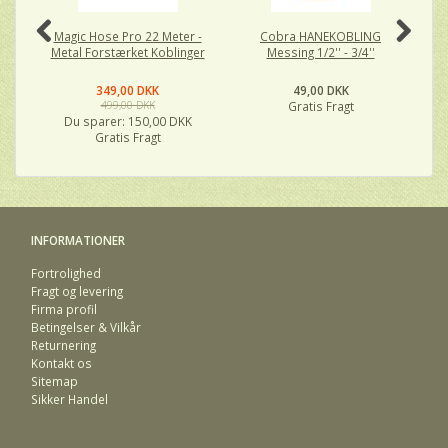
Magic Hose Pro 22 Meter -
Cobra HANEKOBLING
C
Metal Forstærket Koblinger
Messing 1/2'' - 3/4''
Me
349,00 DKK
49,00 DKK
499,00 DKK
Gratis Fragt
Du sparer:
150,00 DKK
Gratis Fragt
INFORMATIONER
Fortrolighed
Fragt og levering
Firma profil
Betingelser & Vilkår
Returnering
Kontakt os
Sitemap
Sikker Handel