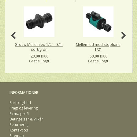
Grouw Mellemled 1/2" - 3/4"
Mellemled med stophane
sort/grøn
1/2"
29,00 DKK
59,00 DKK
Gratis Fragt
Gratis Fragt
INFORMATIONER
Fortrolighed
Fragt og levering
Firma profil
Betingelser & Vilkår
Returnering
Kontakt os
Sitemap