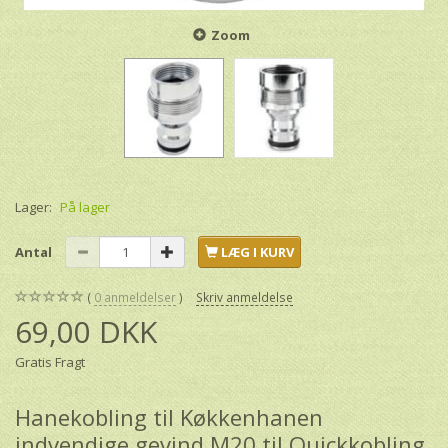
Zoom
Lager:
På lager
Antal
LÆG I KURV
0
anmeldelser
Skriv anmeldelse
69,00 DKK
Gratis Fragt
Hanekobling til Køkkenhanen
indvendige gevind M20 til Quickkobling.