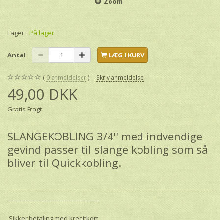
Zoom
Lager:
På lager
Antal
LÆG I KURV
0
anmeldelser
Skriv anmeldelse
49,00 DKK
Gratis Fragt
SLANGEKOBLING 3/4'' med indvendige
gevind passer til slange kobling som så
bliver til Quickkobling.
--------------------------------------------------------------------------------------------------------
-----------------------------------------------
Sikker betaling med kreditkort