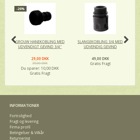
-26%
GROUW HANEKOBLING MED
SLANGEKOBLING 3/4 MED
ko
UDVENDIGT GEVIND 3/4''
UDVENDIG GEVIND
29,00 DKK
49,00 DKK
39,00 DKK
Gratis Fragt
Du sparer:
10,00 DKK
Gratis Fragt
INFORMATIONER
Fortrolighed
Fragt og levering
Firma profil
Betingelser & Vilkår
Returnering