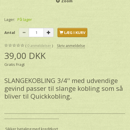
Zoom
Lager:
På lager
Antal
LÆG I KURV
0
anmeldelser
Skriv anmeldelse
39,00 DKK
Gratis Fragt
SLANGEKOBLING 3/4'' med udvendige
gevind passer til slange kobling som så
bliver til Quickkobling.
--------------------------------------------------------------------------------------------------------
-----------------------------------------------
Sikker betaling med kreditkort