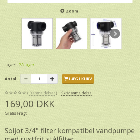
Zoom
Lager:
På lager
Antal
LÆG I KURV
0
anmeldelser
Skriv anmeldelse
169,00 DKK
Gratis Fragt
Soijot 3/4" filter kompatibel vandpumpe
med rustfrit stålfilter