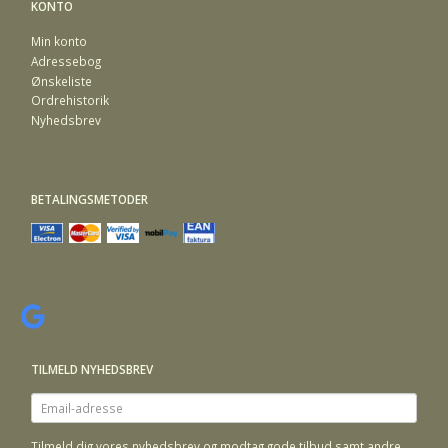
KONTO
Min konto
Adressebog
Ønskeliste
Ordrehistorik
Nyhedsbrev
BETALINGSMETODER
TILMELD NYHEDSBREV
Email-
adresse
Tilmeld dig vores nyhedsbrev og modtag gode tilbud samt andre