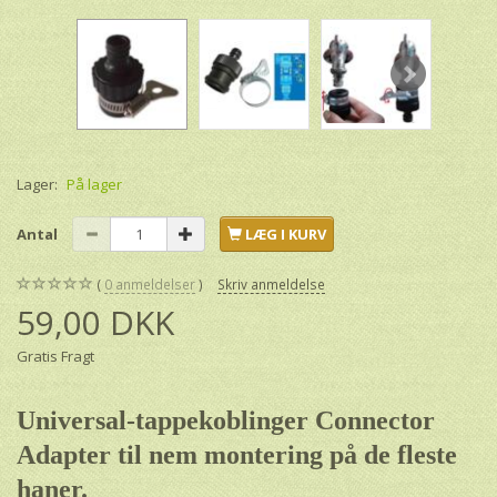
Lager:
På lager
Antal
LÆG I KURV
0
anmeldelser
Skriv anmeldelse
59,00 DKK
Gratis Fragt
Universal-tappekoblinger Connector
Adapter til nem montering på de fleste
haner.