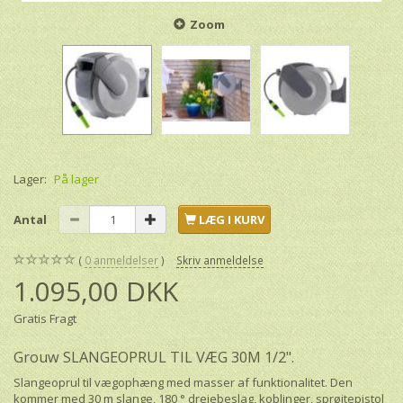
Zoom
Lager:
På lager
Antal
LÆG I KURV
0
anmeldelser
Skriv anmeldelse
1.095,00 DKK
Gratis Fragt
Grouw SLANGEOPRUL TIL VÆG 30M 1/2".
Slangeoprul til vægophæng med masser af funktionalitet. Den
kommer med 30 m slange, 180 ° drejebeslag, koblinger, sprøjtepistol