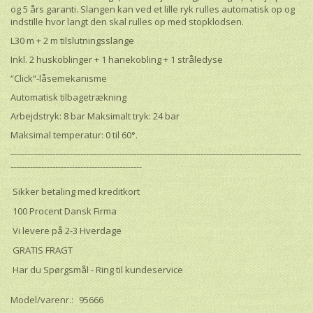
og 5 års garanti. Slangen kan ved et lille ryk rulles automatisk op og
indstille hvor langt den skal rulles op med stopklodsen.
L30 m + 2 m tilslutningsslange
Inkl. 2 huskoblinger + 1 hanekobling + 1 stråledyse
“Click“-låsemekanisme
Automatisk tilbagetrækning
Arbejdstryk: 8 bar Maksimalt tryk: 24 bar
Maksimal temperatur: 0 til 60°.
--------------------------------------------------------------------------------------------------------
-----------------------------------------------
Sikker betaling med kreditkort
100 Procent Dansk Firma
Vi levere på 2-3 Hverdage
GRATIS FRAGT
Har du Spørgsmål - Ring til kundeservice
Model/varenr.:
95666